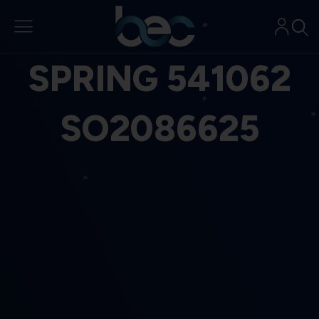
Aller
au
contenu
SPRING 541062
SO2086625