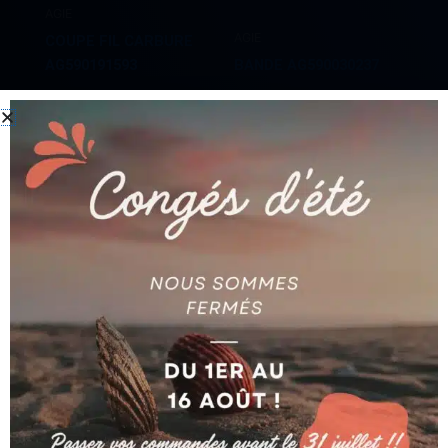
AGIE
AGIE
COUPE FIL CARBURE
AG590191593
BANDE AG590030237
Ajouter au devis
Ajouter au devis