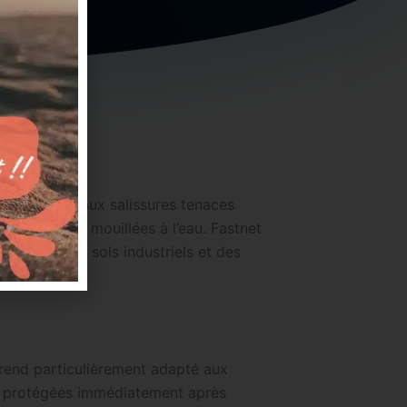
ement adapté aux salissures tenaces
ant pas être mouillées à l’eau. Fastnet
 courant des sols industriels et des
 rend particulièrement adapté aux
 ou protégées immédiatement après