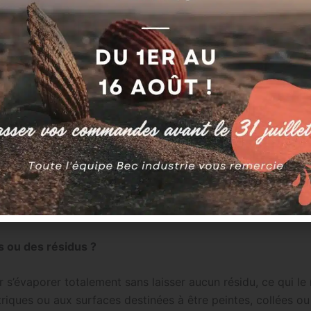
es-outils fortement encrassés
urs ou d’encres sur surfaces industrielles
d’accès grâce au mode jet directionnel
’un produit de protection (antirouille, peinture, collage)
eaner Aero et Fastnet PAL 75 ?
ue volatil à base de solvant organique : il est particulièr
coupe), aux zones difficiles d’accès et aux surfaces ne pouv
queux universel prêt à l’emploi, plus adapté au dégraissage
es ou des résidus ?
 s’évaporer totalement sans laisser aucun résidu, ce qui le
ctriques ou aux surfaces destinées à être peintes, collées