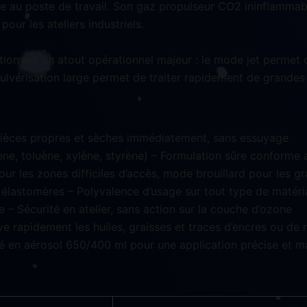
ue au poste de travail. Son gaz propulseur CO2 ininflammab
our les ateliers industriels.
tion est un atout opérationnel majeur : le mode jet permet d
 pulvérisation large permet de traiter rapidement de grande
Pièces propres et sèches immédiatement, sans essuyage
ène, toluène, xylène, styrène) – Formulation sûre conform
ur les zones difficiles d’accès, mode brouillard pour les g
 élastomères – Polyvalence d’usage sur tout type de matér
– Sécurité en atelier, sans action sur la couche d’ozone
ve rapidement les huiles, graisses et traces d’encres ou de
é en aérosol 650/400 ml pour une application précise et ma