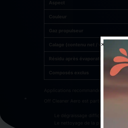
Aspect
Couleur
Gaz propulseur
Calage (contenu net / volume total
Résidu après évaporation
Composés exclus
Applications recommandées
Off Cleaner Aero est particulièremen
Le dégraissage difficile de pièces
Le nettoyage de la plupart des pl