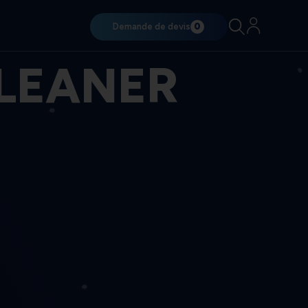
Demande de devis
0
CLEANER