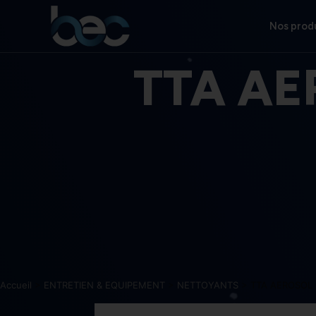
Aller
au
Nos prod
contenu
TTA AE
Accueil
>
ENTRETIEN & EQUIPEMENT
>
NETTOYANTS
> TTA AEROSOL 