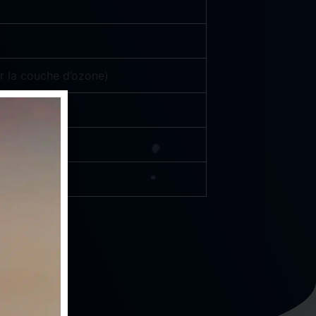
r la couche d’ozone)
tyrène
es)