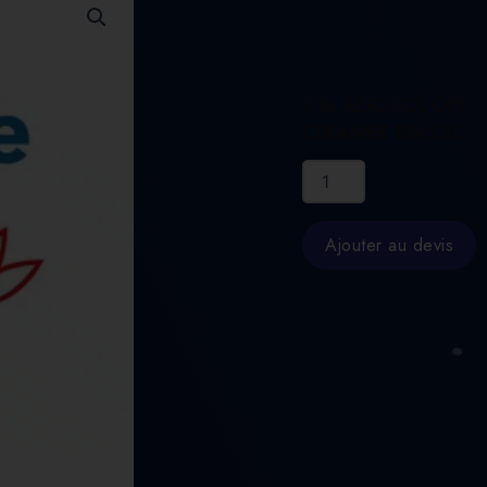
TTA AEROSOL OFF
CLEANER 12×0.5L
quantité
de
TTA
AEROSOL
Ajouter au devis
OFF
CLEANER
12x0.5L