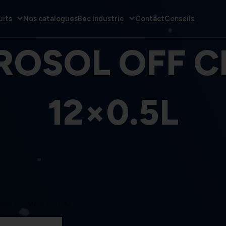
uits
Nos catalogues
Bec Industrie
Contact
Conseils
ROSOL OFF 
12×0.5L
OFF CLEANER 12×0.5L