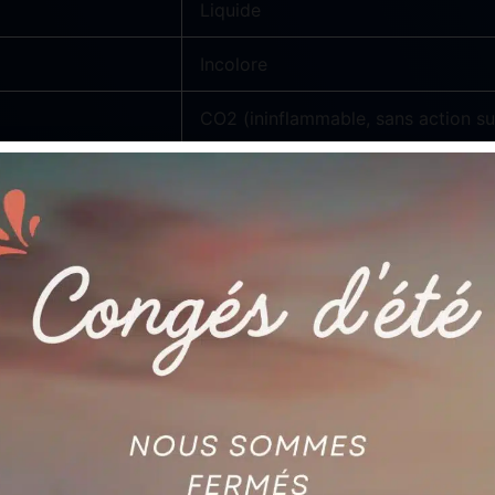
Liquide
Incolore
CO2 (ininflammable, sans action su
)
650 ml / 400 ml
Aucun
Chlore, benzène, toluène, xylène, s
t recommandé pour :
 métalliques très encrassées (huiles, graisses de coupe, sui
astiques et élastomères en atelier