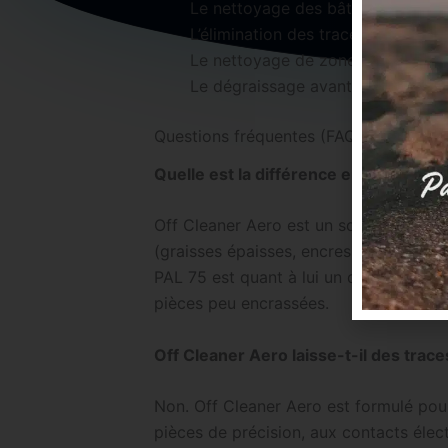
Le nettoyage des bâtis de machin
L’élimination des traces de marque
Le nettoyage de zones difficiles 
Le dégraissage avant application d
Questions fréquentes (FAQ)
Quelle est la différence entre Off Cl
Off Cleaner Aero est un solvant techniq
(graisses épaisses, encres, résidus de 
PAL 75 est quant à lui un dégraissant a
pièces peu encrassées.
Off Cleaner Aero laisse-t-il des trac
Non. Off Cleaner Aero est formulé pour
pièces de précision, aux contacts éle