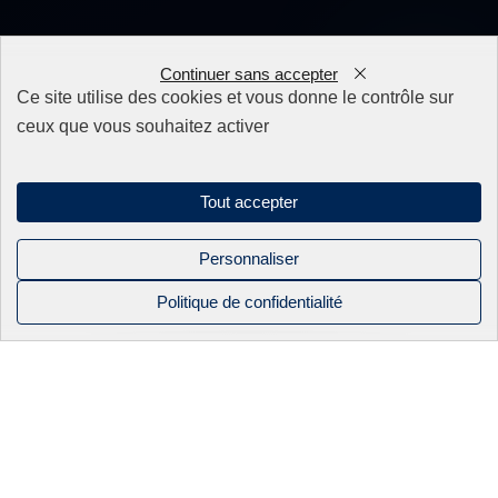
Nos produits
Continuer sans accepter
0
Ce site utilise des cookies et vous donne le contrôle sur
Appareillage
ceux que vous souhaitez activer
Fils
Filtres
Fixations/Serrage
Perçage rapide & Enfonçage
Tout accepter
Pièces détachées
Solutions mécaniques
Personnaliser
Politique de confidentialité
Mentions légales
Politique de confidentialité
NOS PRODUITS
NOS
BEC INDUSTRIE
CONTACT
Sitemap
CATALOGUES
APPAREILLAGE
ACTUALITÉS
Linkedin
FILS
NOS SAVOIR-
Instagram
FAIRE
Facebook