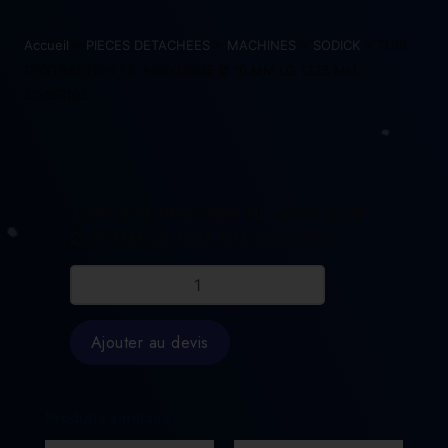
Accueil
>
PIECES DETACHEES
>
MACHINES
>
SODICK
> TUBE
D’EXTRACTION FIL ACRYLIQUE Ø 10 MM LG 1225 MM
SO453103
TUBE D’EXTRACTION FIL ACRYLIQUE
Ø 10 MM LG 1225 MM SO453103
quantité
de
TUBE
D'EXTRACTION
Ajouter au devis
FIL
ACRYLIQUE
Ø
10
Produits similaires
MM