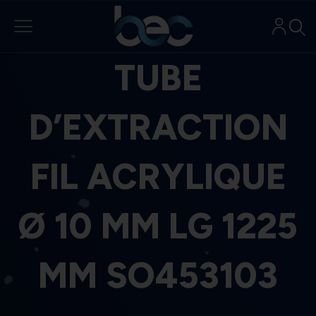
Aller
au
contenu
TUBE
D’EXTRACTION
FIL ACRYLIQUE
Ø 10 MM LG 1225
MM SO453103