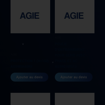
LG
1225
MM
SO453103
AGIE
POULIE
D’ENTRAINEMENT
AGIE
POUR SERIE AVEC
PROTECTION 1 (H=150)
PHASE ET AC
AG590264393
AG590180513
Ajouter au devis
Ajouter au devis