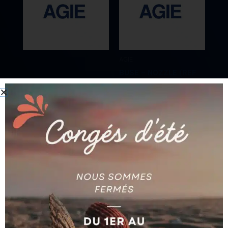
AGIE
BUSE – NOZZLE (REF
AGIE
590-259-793)
CABLES AG590030217
AG590259793
Ajouter au devis
Ajouter au devis