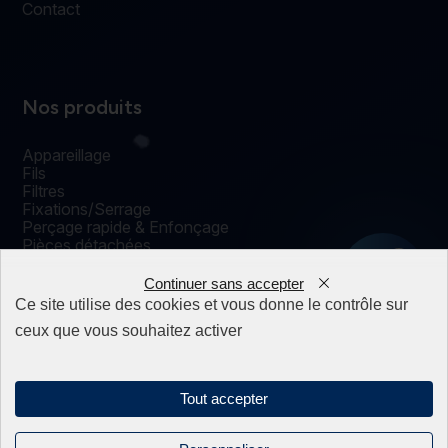
Contact
Nos produits
Appareillage
Fils
Filtres
Fixations/Serrage
Perçage rapide & Enfonçage
Pièces détachées
0
Solutions mécaniques
Continuer sans accepter
Ce site utilise des cookies et vous donne le contrôle sur
ceux que vous souhaitez activer
Mentions légales
Politique de confidentialité
Sitemap
Tout accepter
Linkedin