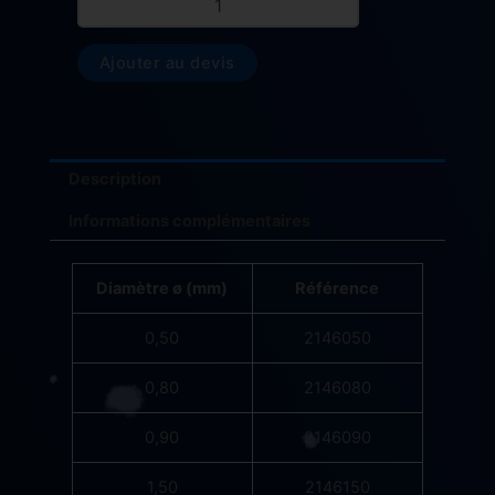
Ajouter au devis
Description
Informations complémentaires
Diamètre ø (mm)
Référence
0,50
2146050
0,80
2146080
0,90
2146090
1,50
2146150