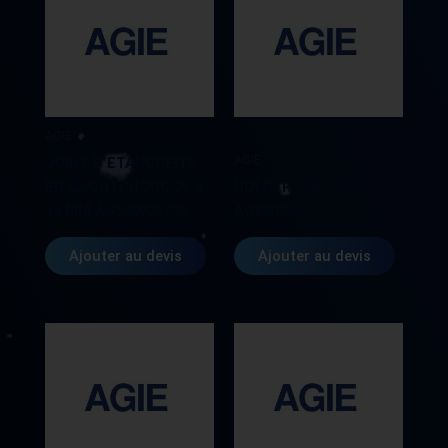
AGIE
AGIE
JOINT D’ETANCHEITE
EN CAOUTCHOUC 26 X
HOLDER 590259573
13 MM AG590025796
AG590259573
Ajouter au devis
Ajouter au devis