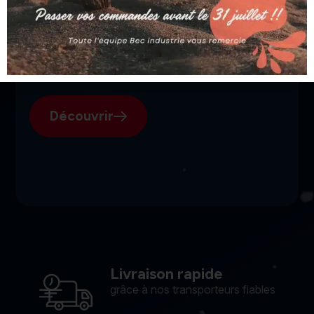
SGI, votre fournisseur suisse
pour l'électroérosion.
Découvrir
Livraison rapide
grâce à nos transporteurs fiables