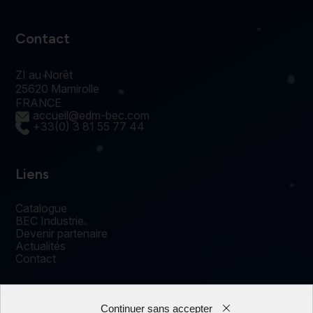
Contact
ZI au Norêt
25620 Mamirolle
FRANCE
accueil@edm-bec.com
+33(0) 3 81 55 77 44
Liens
Catalogue
BEC Industrie
Devenir partenaire
Actualités
Contact
Continuer sans accepter