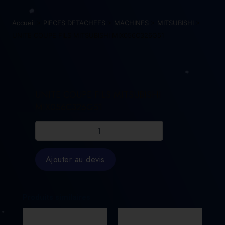
Accueil
>
PIECES DETACHEES
>
MACHINES
>
MITSUBISHI
>
UNITE COUPE FILS MITSUBISHI MIX056C326G51
UNITE COUPE FILS MITSUBISHI
MIX056C326G51
quantité
de
UNITE
COUPE
Ajouter au devis
FILS
MITSUBISHI
MIX056C326G51
Produits similaires