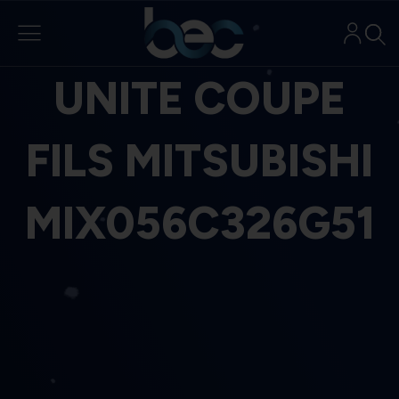
Aller
au
contenu
UNITE COUPE
FILS MITSUBISHI
MIX056C326G51