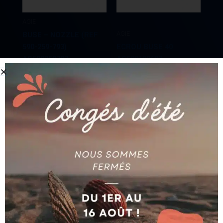
AGIE
AGIE
BUSE – NOZZLE (REF
590-259-793)
ECROU BUSE 40
AG590259793
AG590180683
Ajouter au devis
Ajouter au devis