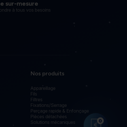
ce sur-mesure
ondre à tous vos besoins
Nos produits
Appareillage
Fils
Filtres
Fixations/Serrage
Perçage rapide & Enfonçage
Pièces détachées
0
Solutions mécaniques