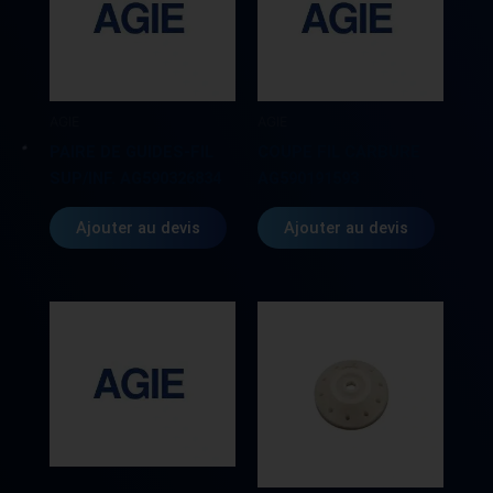
AGIE
AGIE
PAIRE DE GUIDES-FIL
COUPE FIL CARBURE
SUP/INF. AG590326834
AG590191593
Ajouter au devis
Ajouter au devis