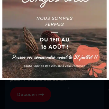
AGIE
AGIE
BUSE D.1 6,3 X 18,4
BUSE STANDARD
AG590250943
AG590185303
Ajouter au devis
Ajouter au devis
SGI, votre fournisseur suisse
pour l'électroérosion.
Découvrir