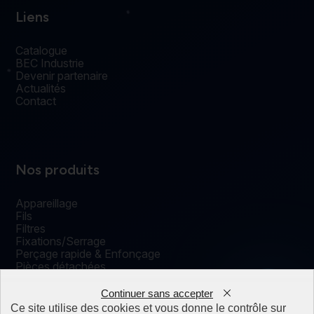
Liens
Catalogue
BEC Industrie
Devenir partenaire
Actualités
Contact
Nos produits
Appareillage
Fils
Filtres
Fixations/Serrage
Perçage rapide & Enfonçage
Pièces détachées
Solutions mécaniques
0
Continuer sans accepter
Ce site utilise des cookies et vous donne le contrôle sur