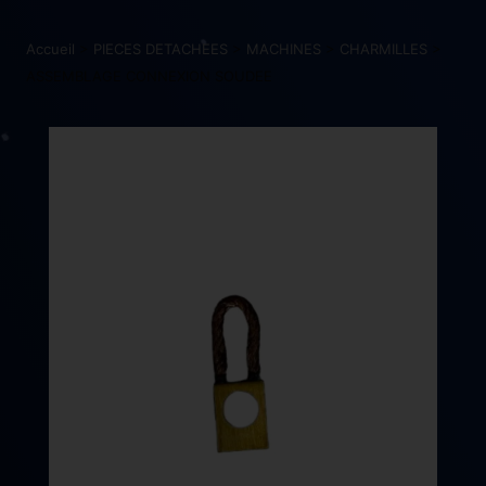
Accueil
>
PIECES DETACHEES
>
MACHINES
>
CHARMILLES
>
ASSEMBLAGE CONNEXION SOUDEE