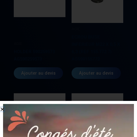
AGIE
ECROU BUSE
AGIE
INFERIEUR M22 X 0,5 X
HOLDER 590259573
6,3 (REF 155.772.7)
AG590259573
AG590155772
Ajouter au devis
Ajouter au devis