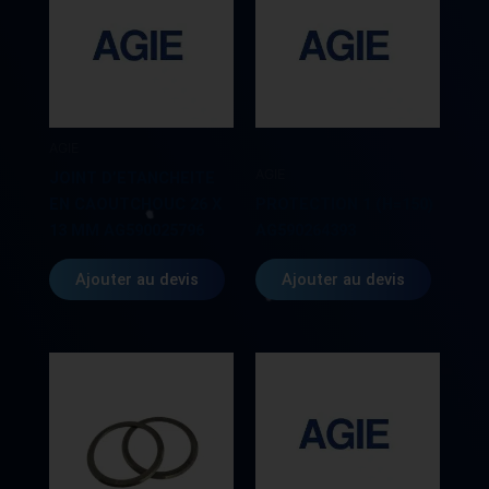
AGIE
AGIE
JOINT D’ETANCHEITE
EN CAOUTCHOUC 26 X
PROTECTION 1 (H=150)
13 MM AG590025796
AG590264393
Ajouter au devis
Ajouter au devis