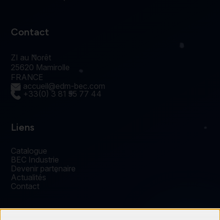
Contact
ZI au Norêt
25620 Mamirolle
FRANCE
accueil@edm-bec.com
+33(0) 3 81 55 77 44
Liens
Catalogue
BEC Industrie
Devenir partenaire
Actualités
Contact