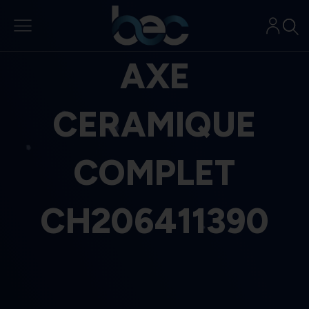
Aller
au
contenu
AXE
CERAMIQUE
COMPLET
CH206411390