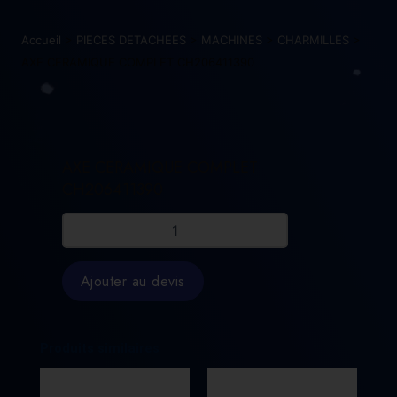
Accueil
>
PIECES DETACHEES
>
MACHINES
>
CHARMILLES
>
AXE CERAMIQUE COMPLET CH206411390
AXE CERAMIQUE COMPLET
CH206411390
quantité
de
AXE
CERAMIQUE
Ajouter au devis
COMPLET
CH206411390
Produits similaires