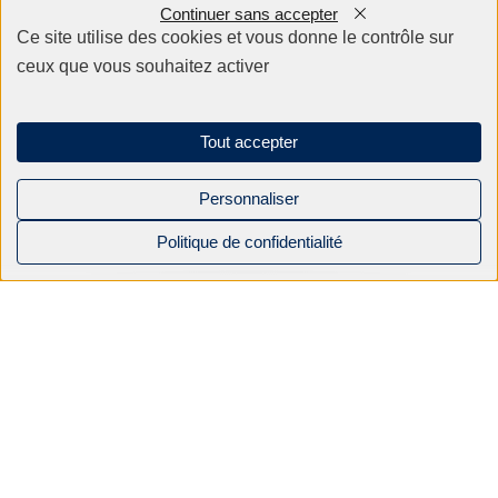
Continuer sans accepter
0
Nos produits
Ce site utilise des cookies et vous donne le contrôle sur
ceux que vous souhaitez activer
Appareillage
Fils
Filtres
Tout accepter
Fixations/Serrage
Perçage rapide & Enfonçage
Pièces détachées
Personnaliser
Solutions mécaniques
Politique de confidentialité
NOS PRODUITS
NOS
BEC INDUSTRIE
CONTACT
Mentions légales
CATALOGUES
Politique de confidentialité
APPAREILLAGE
ACTUALITÉS
Sitemap
FILS
NOS SAVOIR-
Linkedin
FAIRE
Instagram
FILS OKI
Facebook
ÉLECTRO-
2026 BEC industrie. Tous droits réservés
ÉROSION À
FILS HITACHI