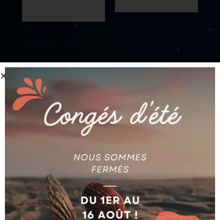
AGIE
AGIE
BAGUE DE FREIN (1 JEU
BUSE – NOZZLE (REF
= 2 PIECES)
590-259-793)
AG590326604
AG590259793
Ajouter au devis
Ajouter au devis