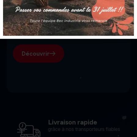
SGI, votre fournisseur suisse
pour l'électroérosion.
Découvrir
Livraison rapide
grâce à nos transporteurs fiables