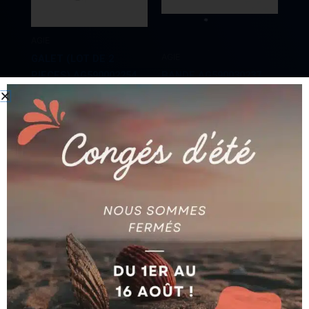
AGIE
AGIE
GALET (LOT DE 2
PIECES) AG590002254
BANDE AG590030237
Ajouter au devis
Ajouter au devis