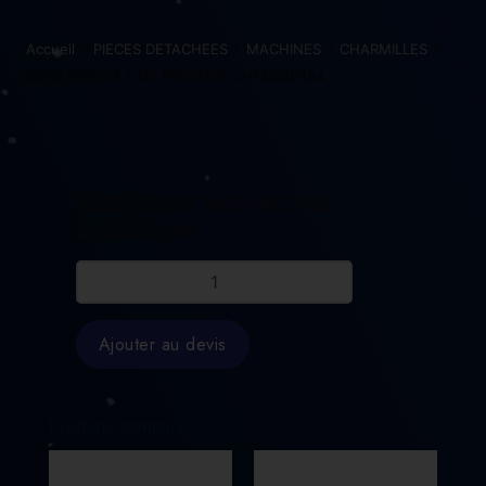
Accueil
>
PIECES DETACHEES
>
MACHINES
>
CHARMILLES
>
BUSE NOZZLE NUT PRESTIGE CH135001194
BUSE NOZZLE NUT PRESTIGE
CH135001194
quantité
de
BUSE
NOZZLE
Ajouter au devis
NUT
PRESTIGE
CH135001194
Produits similaires