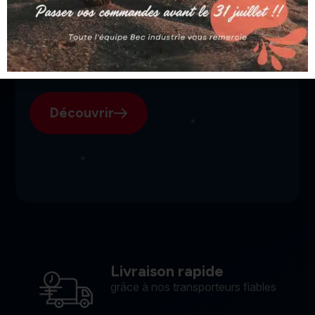
SGI, votre fournisseur suisse
pour l'électroérosion.
Découvrir
Livraison rapide
grâce à nos transporteurs fiables