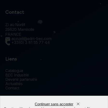
Contact
ZI au Norêt
25620 Mamirolle
FRANCE
accueil@edm-bec.com
+33(0) 3 81 55 77 44
Liens
Catalogue
BEC Industrie
Devenir partenaire
Actualités
Contact
Continuer sans accepter
0