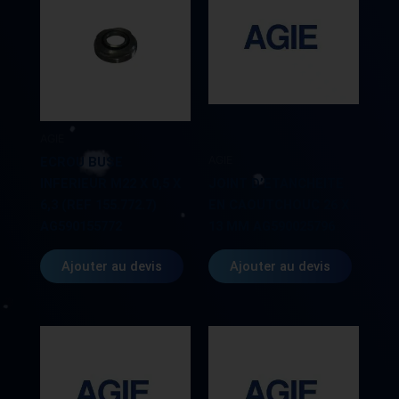
AGIE
AGIE
ECROU BUSE
INFERIEUR M22 X 0,5 X
JOINT D’ETANCHEITE
6,3 (REF 155.772.7)
EN CAOUTCHOUC 26 X
AG590155772
13 MM AG590025796
Ajouter au devis
Ajouter au devis