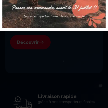
SGI, votre fournisseur suisse
pour l'électroérosion.
Découvrir
Livraison rapide
grâce à nos transporteurs fiables