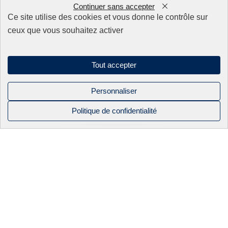
Continuer sans accepter
0
Nos produits
Ce site utilise des cookies et vous donne le contrôle sur
ceux que vous souhaitez activer
Appareillage
Fils
Filtres
Tout accepter
Fixations/Serrage
Perçage rapide & Enfonçage
Pièces détachées
Personnaliser
Solutions mécaniques
Politique de confidentialité
NOS PRODUITS
NOS
BEC INDUSTRIE
CONTACT
Mentions légales
CATALOGUES
Politique de confidentialité
APPAREILLAGE
ACTUALITÉS
Sitemap
FILS
NOS SAVOIR-
Linkedin
FAIRE
Instagram
FILS OKI
Facebook
ÉLECTRO-
2026 BEC industrie. Tous droits réservés
ÉROSION À
FILS HITACHI