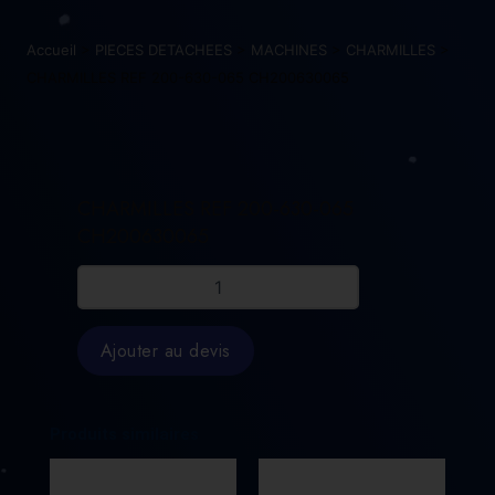
Accueil
>
PIECES DETACHEES
>
MACHINES
>
CHARMILLES
>
CHARMILLES REF 200-630-065 CH200630065
CHARMILLES REF 200-630-065
CH200630065
quantité
de
CHARMILLES
REF
Ajouter au devis
200-
630-
065
CH200630065
Produits similaires