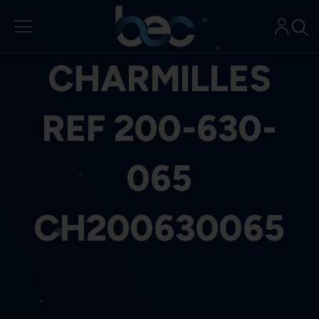
Aller
au
contenu
CHARMILLES
REF 200-630-
065
CH200630065