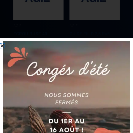
AGIE
AGIE
ECROU BUSE 40
GUIDE FIL D.2,5 R=5
AG590180683
AG590272613
Ajouter au devis
Ajouter au devis