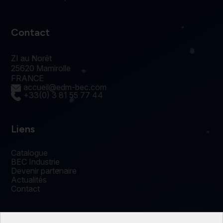
Contact
ZI au Norêt
25620 Mamirolle
FRANCE
accueil@edm-bec.com
+33(0) 3 81 55 77 44
Liens
Catalogue
BEC Industrie
Devenir partenaire
Actualités
Contact