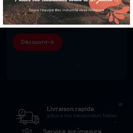
SGI, votre fournisseur suisse
pour l'électroérosion.
Découvrir
Livraison rapide
grâce à nos transporteurs fiables
Service sur-mesure