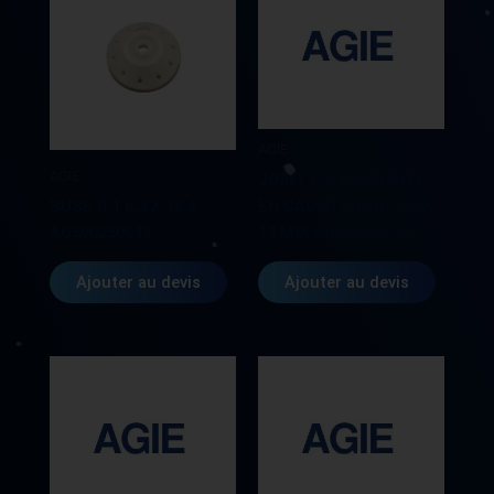
AGIE
AGIE
JOINT D’ETANCHEITE
BUSE D.1 6,3 X 18,4
EN CAOUTCHOUC 26 X
AG590250943
13 MM AG590025796
Ajouter au devis
Ajouter au devis