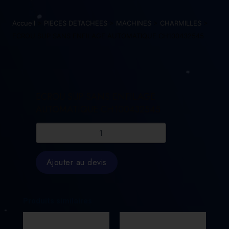
Accueil
>
PIECES DETACHEES
>
MACHINES
>
CHARMILLES
>
ECROU SUP SANS ENFILAGE AUTOMATIQUE CH100432545
ECROU SUP SANS ENFILAGE
AUTOMATIQUE CH100432545
quantité
de
ECROU
SUP
Ajouter au devis
SANS
ENFILAGE
AUTOMATIQUE
CH100432545
Produits similaires