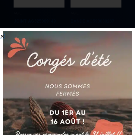
AGIE
AGIE
JOINT AG325009149
BANDE AG590030237
Ajouter au devis
Ajouter au devis