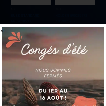
AGIE
AGIE
BUSE STANDARD
HOLDER 590259573
AG590185303
AG590259573
Ajouter au devis
Ajouter au devis