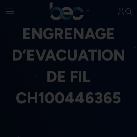
Aller
au
contenu
ENGRENAGE
D’EVACUATION
DE FIL
CH100446365