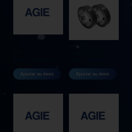
AGIE
AGIE
GALET (LOT DE 2
BANDE AG590030237
PIECES) AG590002254
Ajouter au devis
Ajouter au devis