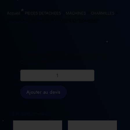
Accueil
>
PIECES DETACHEES
>
MACHINES
>
CHARMILLES
>
ENGRENAGE D’EVACUATION DE FIL CH100446365
ENGRENAGE D’EVACUATION DE FIL
CH100446365
quantité
de
ENGRENAGE
D'EVACUATION
Ajouter au devis
DE
FIL
CH100446365
Produits similaires