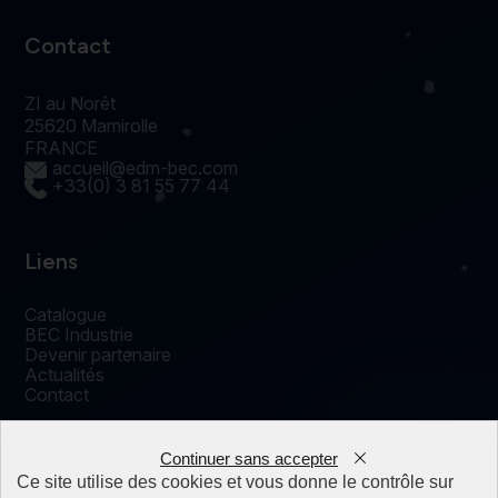
Contact
ZI au Norêt
25620 Mamirolle
FRANCE
accueil@edm-bec.com
+33(0) 3 81 55 77 44
Liens
Catalogue
BEC Industrie
Devenir partenaire
Actualités
Contact
Continuer sans accepter
0
Ce site utilise des cookies et vous donne le contrôle sur