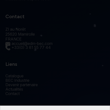
Contact
ZI au Norêt
25620 Mamirolle
FRANCE
accueil@edm-bec.com
+33(0) 3 81 55 77 44
Liens
Catalogue
BEC Industrie
Devenir partenaire
Actualités
Contact