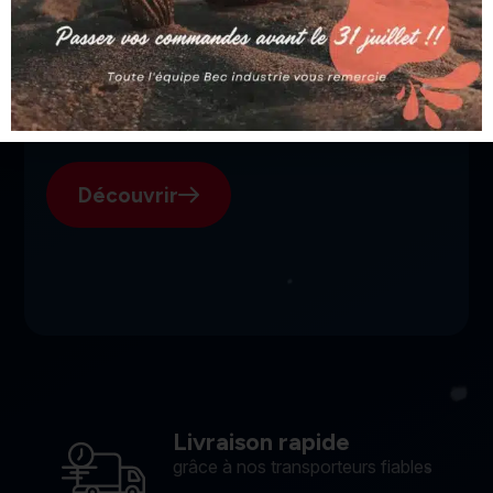
SGI, votre fournisseur suisse
pour l'électroérosion.
Découvrir
Livraison rapide
grâce à nos transporteurs fiables