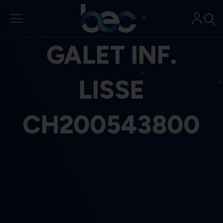
Aller
au
contenu
GALET INF.
LISSE
CH200543800