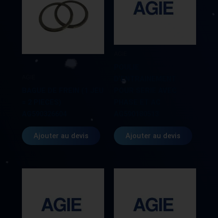
AGIE
POULIE
AGIE
D’ENTRAINEMENT
BAGUE DE FREIN (1 JEU
POUR SERIE AVEC
= 2 PIECES)
PHASE ET AC
AG590326604
AG590180513
Ajouter au devis
Ajouter au devis