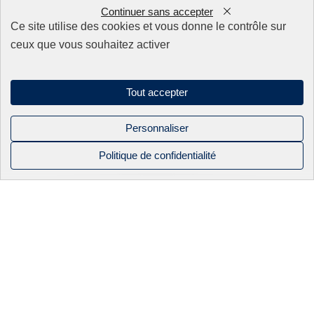
Continuer sans accepter
0
Nos produits
Ce site utilise des cookies et vous donne le contrôle sur
ceux que vous souhaitez activer
Appareillage
Fils
Filtres
Fixations/Serrage
Tout accepter
Perçage rapide & Enfonçage
Pièces détachées
Personnaliser
Solutions mécaniques
Politique de confidentialité
NOS PRODUITS
NOS
BEC INDUSTRIE
CONTACT
Mentions légales
CATALOGUES
Politique de confidentialité
APPAREILLAGE
ACTUALITÉS
Sitemap
FILS
NOS SAVOIR-
Linkedin
FAIRE
Instagram
FILS OKI
Facebook
ÉLECTRO-
2026 BEC industrie. Tous droits réservés
ÉROSION À
FILS HITACHI