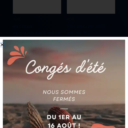
AGIE
AGIE
BATTERIE
DIAPHRAGME AGIE
RECHARGEABLE YUASA
590.201.702
NP24-12 AG590022427
AG590201702
Ajouter au devis
Ajouter au devis