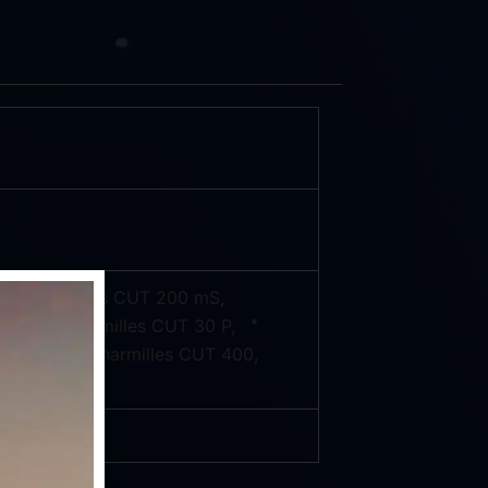
AgieCharmilles CUT 200 mS,
0, AgieCharmilles CUT 30 P,
0 Sp, AgieCharmilles CUT 400,