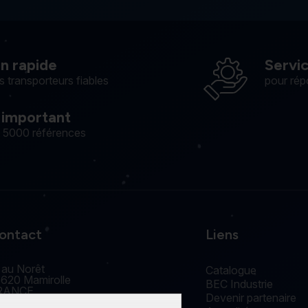
on rapide
Servi
s transporteurs fiables
pour rép
 important
e 5000 références
ontact
Liens
 au Norêt
Catalogue
620 Mamirolle
BEC Industrie
RANCE
Devenir partenaire
accueil@edm-bec.com