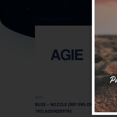
Produits similaires
AGIE
AGIE
BUSE – NOZZLE (REF 590-259-
BAGU
793) AG590259793
PIEC