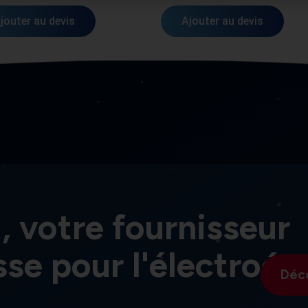
jouter au devis
Ajouter au devis
, votre fournisseur
sse pour l'électroér
Déc