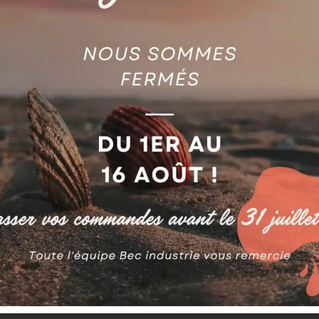
AGIE
E DE FREIN (1 JEU = 2
ES) AG590326604
JOINT AG325009149