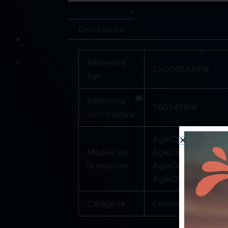
Description
Référence
CH200542916
Bec
Référence
200542916
constructeur
AgieCharmilles CUT
Modèle de
AgieCharmilles CUT
la machine
AgieCharmilles CU
AgieCharmilles CUT
Catégorie
Entretoise pour mac