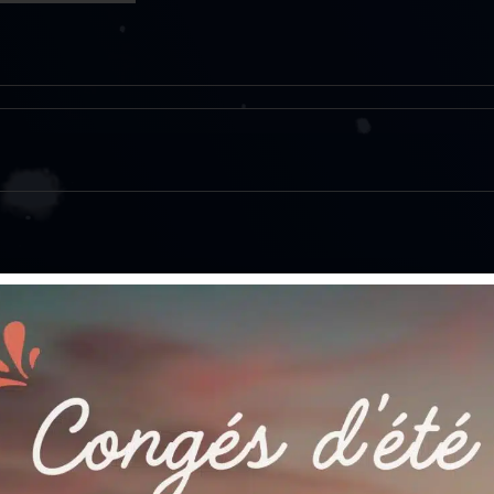
 20, AgieCharmilles CUT 20 P, AgieCharmilles CUT 200, 
 200 P, AgieCharmilles CUT 200 Sp, AgieCharmilles CUT 3
T 300, AgieCharmilles CUT 300 mS, AgieCharmilles CUT 30
 400 Sp, Charmilles FI 230 F, Charmilles FI 330 F
hine à fil Agie Charmilles (EDM)