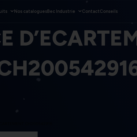
uits
Nos catalogues
Bec Industrie
Contact
Conseils
CE D’ECARTE
CH20054291
ECARTEMENT CH200542916