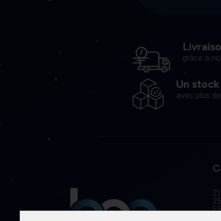
Livrais
grâce à no
Un stock
avec plus d
C
ZI
25
F