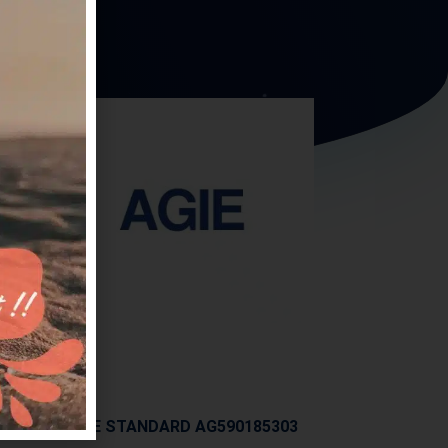
AGIE
BUSE STANDARD AG590185303