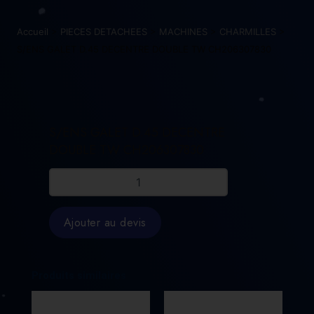
Accueil
>
PIECES DETACHEES
>
MACHINES
>
CHARMILLES
>
S/ENS GALET D.45 DECENTRE DOUBLE TW CH206307830
S/ENS GALET D.45 DECENTRE
DOUBLE TW CH206307830
quantité
de
S/ENS
GALET
Ajouter au devis
D.45
DECENTRE
DOUBLE
TW
Produits similaires
CH206307830