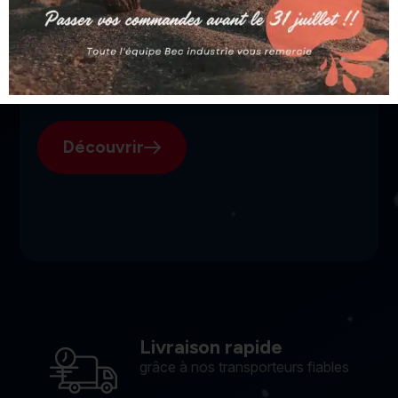
SGI, votre fournisseur suisse
pour l'électroérosion.
Découvrir
Livraison rapide
grâce à nos transporteurs fiables