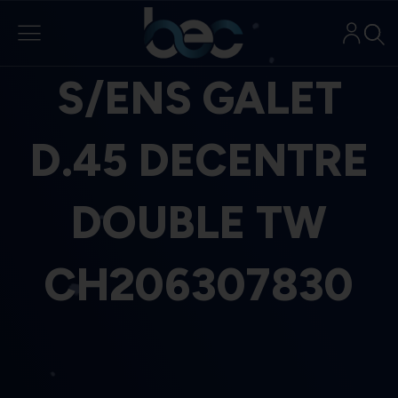
Aller
au
contenu
S/ENS GALET
D.45 DECENTRE
DOUBLE TW
CH206307830