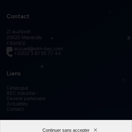
Contact
ZI au Norêt
25620 Mamirolle
FRANCE
accueil@edm-bec.com
+33(0) 3 81 55 77 44
Liens
Catalogue
BEC Industrie
Devenir partenaire
Actualités
Contact
Continuer sans accepter