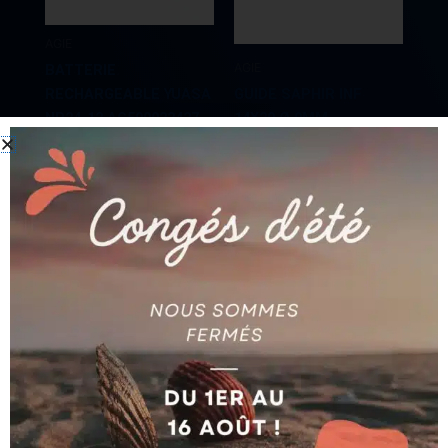
AGIE
AGIE
BATTERIE
RECHARGEABLE YUASA
GUIDE SAPHIR INF
NP24-12 AG590022427
14X20 Ø 9MM
Ajouter au devis
Ajouter au devis