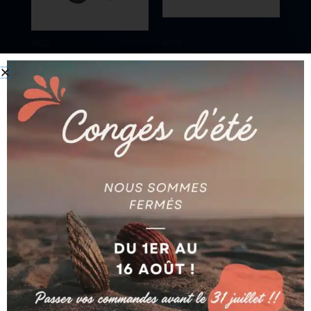
AGIE
AGIE
GALET (LOT DE 2
PAIRE DE GUIDES-FIL
PIECES) AG590002254
SUP/INF. AG590326834
Ajouter au devis
Ajouter au devis