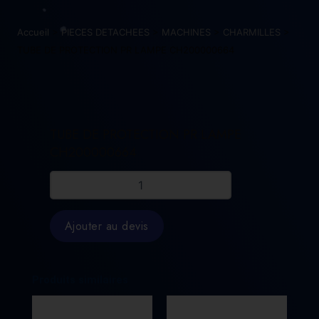
Accueil
>
PIECES DETACHEES
>
MACHINES
>
CHARMILLES
>
TUBE DE PROTECTION PR LAMPE CH200000664
TUBE DE PROTECTION PR LAMPE
CH200000664
quantité
de
TUBE
DE
Ajouter au devis
PROTECTION
PR
LAMPE
CH200000664
Produits similaires