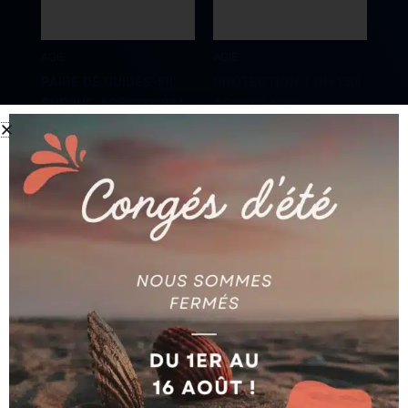
AGIE
AGIE
PAIRE DE GUIDES-FIL
PROTECTION 1 (H=150)
SUP/INF. AG590326834
AG590264393
Ajouter au devis
Ajouter au devis