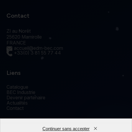
Contact
ZI au Norêt
25620 Mamirolle
FRANCE
accueil@edm-bec.com
+33(0) 3 81 55 77 44
Liens
Catalogue
BEC Industrie
Devenir partenaire
Actualités
Contact
Continuer sans accepter