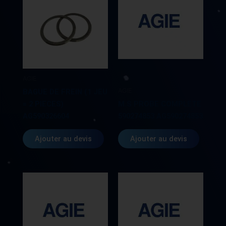
AGIE
AGIE
BAGUE DE FREIN (1 JEU
= 2 PIECES)
M.S PROBE COMPLETE
AG590326604
590274853 AG590274853
Ajouter au devis
Ajouter au devis