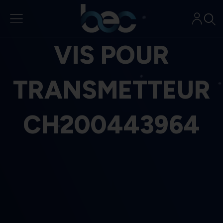
Aller
au
contenu
VIS POUR
TRANSMETTEUR
CH200443964