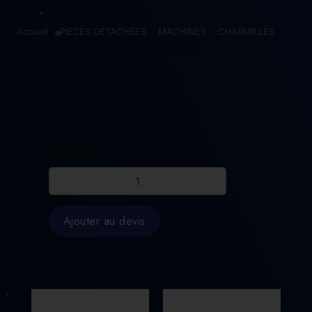
Accueil
>
PIECES DETACHEES
>
MACHINES
>
CHARMILLES
>
VIS POUR TRANSMETTEUR CH200443964
VIS POUR TRANSMETTEUR
CH200443964
quantité
de
VIS
POUR
Ajouter au devis
TRANSMETTEUR
CH200443964
Produits similaires