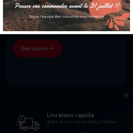
SGI, votre fournisseur suisse
pour l'électroérosion.
Découvrir
Livraison rapide
grâce à nos transporteurs fiables